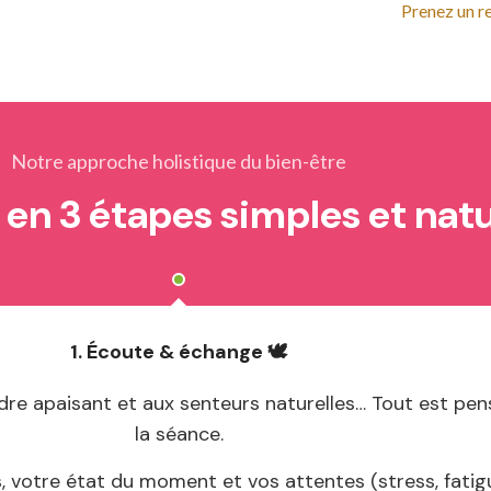
Prenez un r
Notre approche holistique du bien-être
en 3 étapes simples et natu
1. Écoute & échange 🕊️
re apaisant et aux senteurs naturelles… Tout est pen
la séance.
votre état du moment et vos attentes (stress, fatigu