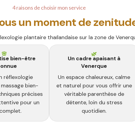
4 raisons de choisir mon service
vous un moment de zenitud
ologie plantaire thaïlandaise sur la zone de Venerque,
🌸
🌿
tise bien-être
Un cadre apaisant à
connue
Venerque
 réflexologie
Un espace chaleureux, calme
t massage bien-
et naturel pour vous offrir une
techniques précises
véritable parenthèse de
ttentive pour un
détente, loin du stress
 complet.
quotidien.