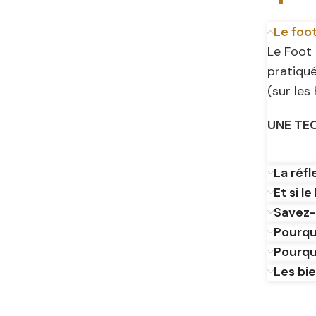
Le foo
Le Foot 
pratiqu
(sur les
UNE TE
La réfl
Et si l
Savez-
Pourqu
Pourquo
Les bie