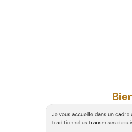
Venerque
& Cintegabelle
Offrez vous un moment de détente et
d’harmonie grâce à la réflexologie plantaire
thaïlandaise.
Découvrir les soins
Bie
Je vous accueille dans un cadre
traditionnelles transmises depui